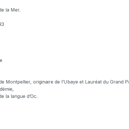
de la Mer.
R3
ce
e Montpellier, originaire de l’Ubaye et Lauréat du Grand Pr
démie,
e la langue d’Oc.