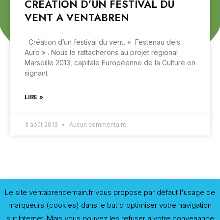
CREATION D’UN FESTIVAL DU
VENT A VENTABREN
Création d’un festival du vent, « Festenau deis
Auro » . Nous le rattacherons au projet régional
Marseille 2013, capitale Européenne de la Culture en
signant
LIRE »
3 août 2013
Aucun commentaire
Le site ventabrendemain.fr vous propose par défaut l'usage de
marqueurs (cookies) dans le but d'optimiser votre navigation
sur Internet. Mais vous pouvez les refuser à votre convenance