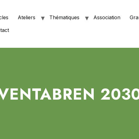
cles
Ateliers
Thématiques
Association
Gra
tact
VENTABREN 203