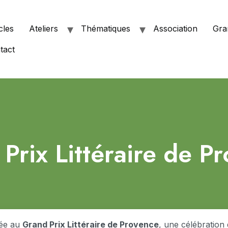
cles
Ateliers
Thématiques
Association
Gra
tact
Prix Littéraire de P
iée au
Grand Prix Littéraire de Provence
, une célébration