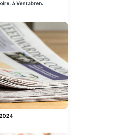
toire, à Ventabren.
-2024