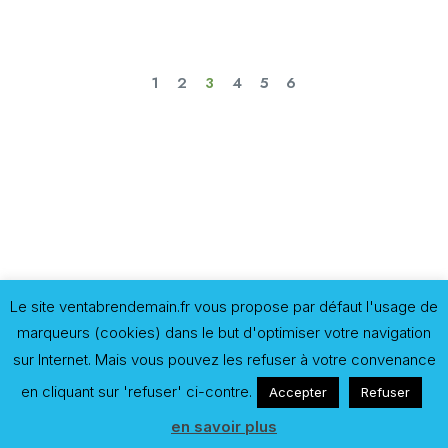
1
2
3
4
5
6
Le site ventabrendemain.fr vous propose par défaut l'usage de
marqueurs (cookies) dans le but d'optimiser votre navigation
sur Internet. Mais vous pouvez les refuser à votre convenance
en cliquant sur 'refuser' ci-contre.
Accepter
Refuser
en savoir plus
"Nous n'héritons pas la terre de nos parents, nous